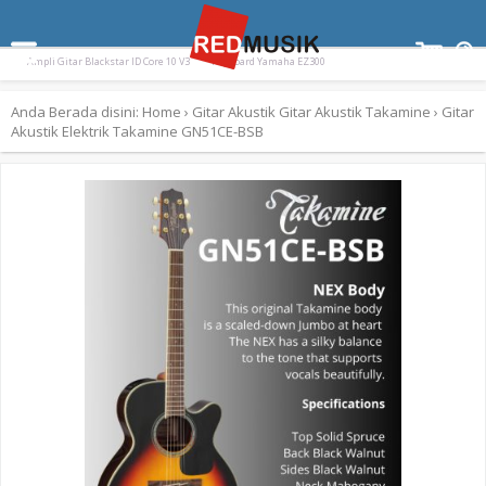
Terpopuler:
Drum Elektrik Nux Drum Electric DM310 DM
Paladin SK-55
Ampli Gitar Blackstar ID Core 10 V3
Keyboard Yamaha EZ300
Anda Berada disini:
Home
›
Gitar Akustik
Gitar Akustik
Takamine
›
Gitar
Akustik Elektrik Takamine GN51CE-BSB