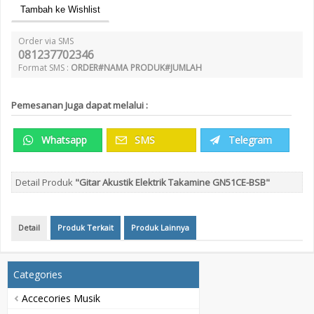
Tambah ke Wishlist
Order via SMS
081237702346
Format SMS :
ORDER#NAMA PRODUK#JUMLAH
Pemesanan Juga dapat melalui :
Whatsapp
SMS
Telegram
Detail Produk
"Gitar Akustik Elektrik Takamine GN51CE-BSB"
Detail
Produk Terkait
Produk Lainnya
Categories
Accecories Musik