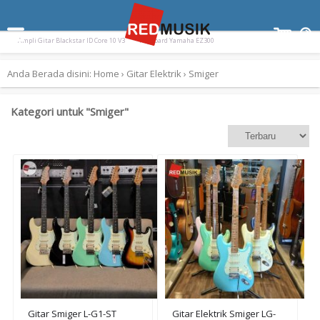
Terpopuler:
Drum Elektrik Nux Drum Electric DM310 DM
Paladin SK-55
Ampli Gitar Blackstar ID Core 10 V3
Keyboard Yamaha EZ300
Anda Berada disini:
Home
›
Gitar Elektrik
›
Smiger
Kategori untuk "Smiger"
Gitar Smiger L-G1-ST
Gitar Elektrik Smiger LG-