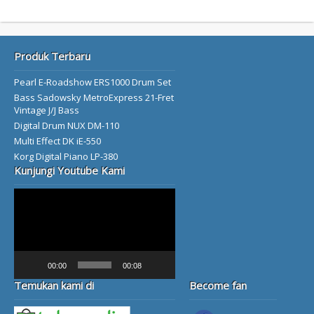
Produk Terbaru
Pearl E-Roadshow ERS1000 Drum Set
Bass Sadowsky MetroExpress 21-Fret
Vintage J/J Bass
Digital Drum NUX DM-110
Multi Effect DK iE-550
Korg Digital Piano LP-380
Kunjungi Youtube Kami
Video
Player
00:00
00:08
Temukan kami di
Become fan