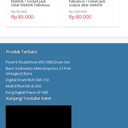
Elektrik / socket jack
Fabulous / soket jack
Gitar Elektrik Fabulous
output gitar elektrik
Rp 95.000
Rp 100.000
Rp 85.000
Rp 80.000
Produk Terbaru
Pearl E-Roadshow ERS1000 Drum Set
Bass Sadowsky MetroExpress 21-Fret
Vintage J/J Bass
Digital Drum NUX DM-110
Multi Effect DK iE-550
Korg Digital Piano LP-380
Kunjungi Youtube Kami
Video
Player