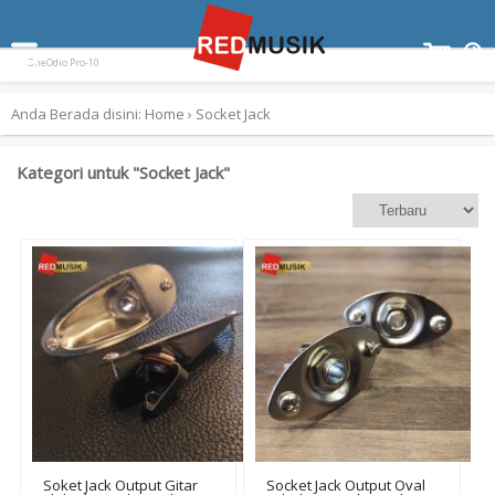
Terpopuler:
Paladin SK-55
Ampli Gitar Blackstar ID Core 10 V3
Keyboard Yamaha EZ300
OneOdio Pro-10
Anda Berada disini:
Home
›
Socket Jack
Kategori untuk "Socket Jack"
Soket Jack Output Gitar
Socket Jack Output Oval