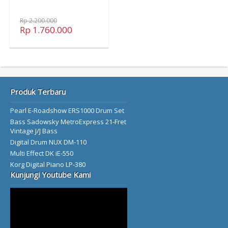
Rp 2.200.000
Rp 1.760.000
Produk Terbaru
Pearl E-Roadshow ERS1000 Drum Set
Bass Sadowsky MetroExpress 21-Fret
Vintage J/J Bass
Digital Drum NUX DM-110
Multi Effect DK iE-550
Korg Digital Piano LP-380
Kunjungi Youtube Kami
Video
Player