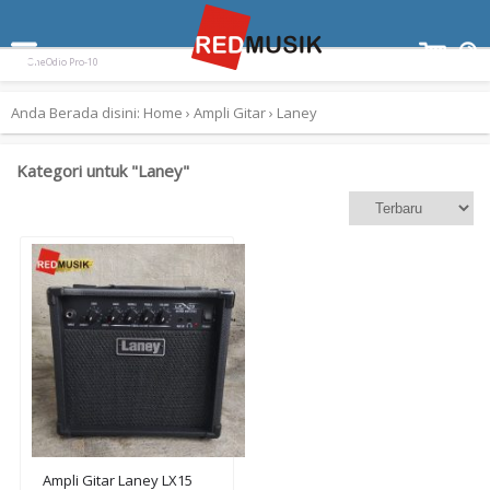
Terpopuler:
Paladin SK-55
Ampli Gitar Blackstar ID Core 10 V3
Keyboard Yamaha EZ300
OneOdio Pro-10
Anda Berada disini:
Home
›
Ampli Gitar
›
Laney
Kategori untuk "Laney"
Ampli Gitar Laney LX15