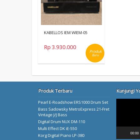
KABELLOS IEM WIEM-05
Rp 3.930.000
Produk
Baru
Produk Terbaru
Kunjungi Y
Video
Pearl E-Roadshow ERS1000 Drum Set
Player
Bass Sadowsky MetroExpress 21-Fret
Vintage J/J Bass
Digital Drum NUX DM-110
Multi Effect DK iE-550
00:00
Korg Digital Piano LP-380