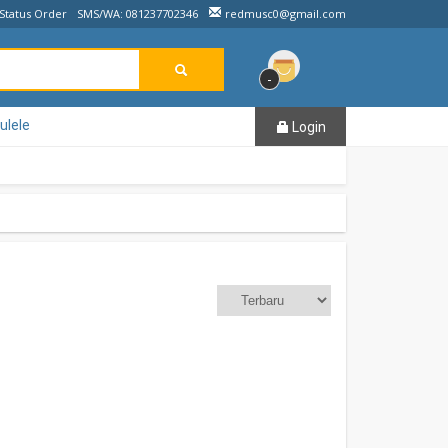
Status Order
SMS/WA: 081237702346
redmusc0@gmail.com
-
ulele
Login