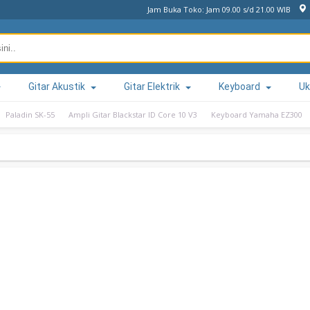
Jam Buka Toko: Jam 09.00 s/d 21.00 WIB
Gitar Akustik
Gitar Elektrik
Keyboard
Uk
Paladin SK-55
Ampli Gitar Blackstar ID Core 10 V3
Keyboard Yamaha EZ300