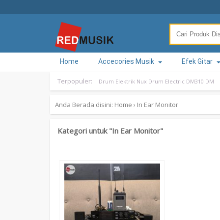
Home
Accecories Musik
Efek Gitar
Terpopuler:
Drum Elektrik Nux Drum Electric DM310 DM
Anda Berada disini:
Home
›
In Ear Monitor
Kategori untuk "In Ear Monitor"