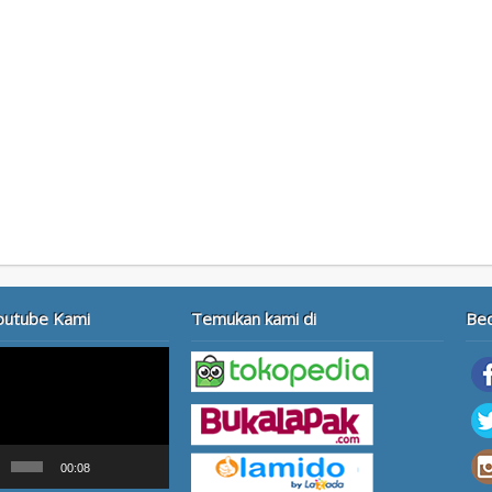
outube Kami
Temukan kami di
Be
00:08