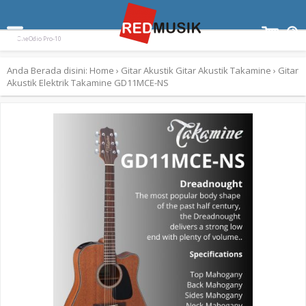
Terpopuler:
Paladin SK-55
Ampli Gitar Blackstar ID Core 10 V3
Keyboard Yamaha EZ300
OneOdio Pro-10
Anda Berada disini:
Home
›
Gitar Akustik
Gitar Akustik
Takamine
›
Gitar
Akustik Elektrik Takamine GD11MCE-NS