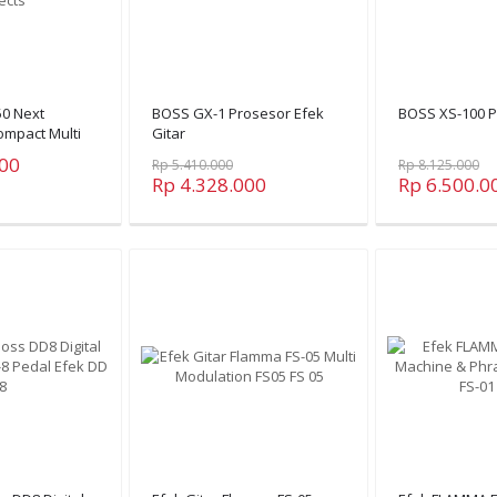
0 Next
BOSS GX-1 Prosesor Efek
BOSS XS-100 Po
ompact Multi
Gitar
000
Rp 5.410.000
Rp 8.125.000
Rp 4.328.000
Rp 6.500.0