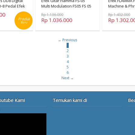
s DD8 Digital
Efek Gitar Flamma FS-05
Efek FLAMMA 
-8 Pedal Efek
Multi Modulation FS05 FS 05
Machine & Ph
Pedal FS-01 FS
000
Rp 1.136.000
Rp 1.402.000
Produk
Rp 1.036.000
Rp 1.302.0
Baru
← Previous
1
2
3
4
5
6
Next →
outube Kami
Temukan kami di
Be
r