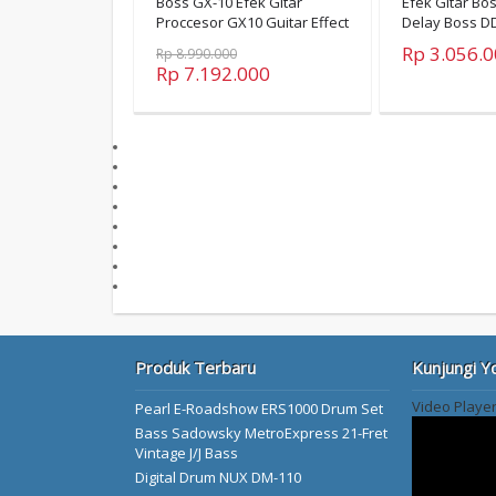
Boss GX-10 Efek Gitar
Efek Gitar Bos
Proccesor GX10 Guitar Effect
Delay Boss DD
Proccesor GX 10
DD 8
Rp 3.056.
Rp 8.990.000
Rp 7.192.000
Produk Terbaru
Kunjungi Y
Video Playe
Pearl E-Roadshow ERS1000 Drum Set
Bass Sadowsky MetroExpress 21-Fret
Vintage J/J Bass
Digital Drum NUX DM-110