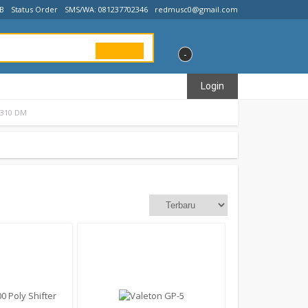
IB
Status Order
SMS/WA: 081237702346
redmusc0@gmail.com
-
Login
M310 DM