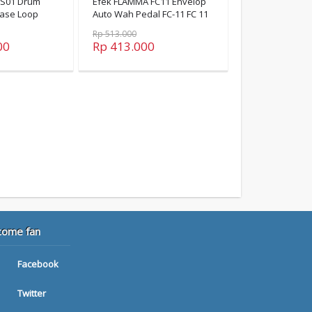
FS01 Drum
Efek FLAMMA FC11 Envelop
rase Loop
Auto Wah Pedal FC-11 FC 11
 01
Rp 513.000
00
Rp 413.000
come fan
Facebook
Twitter