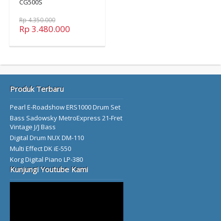
CG500S
Rp 4.350.000
Rp 3.480.000
Produk Terbaru
Pearl E-Roadshow ERS1000 Drum Set
Bass Sadowsky MetroExpress 21-Fret
Vintage J/J Bass
Digital Drum NUX DM-110
Multi Effect DK iE-550
Korg Digital Piano LP-380
Kunjungi Youtube Kami
Video
Player