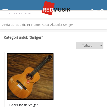
Terpopuler:
Paladin SK-55
Ampli Gitar Blackstar ID Core 10 V3
OneOdio Pro-10
Keyboard Yamaha EZ300
Anda Berada disini:
Home
›
Gitar Akustik
›
Smiger
Kategori untuk "Smiger"
Gitar Classic Smiger