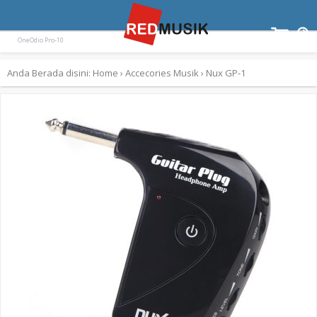
Terpopuler:
Paladin SK-55
Ampli Gitar Blackstar ID Core 10 V3
Keyboard Yamaha EZ300
OneOdio Pro-10
Anda Berada disini:
Home
›
Accecories Musik
›
Nux GP-1