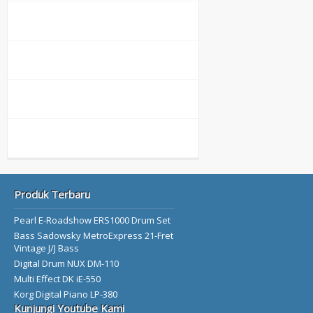
Produk Terbaru
Pearl E-Roadshow ERS1000 Drum Set
Bass Sadowsky MetroExpress 21-Fret
Vintage J/J Bass
Digital Drum NUX DM-110
Multi Effect DK iE-550
Korg Digital Piano LP-380
Kunjungi Youtube Kami